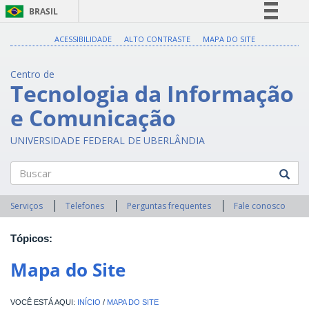
BRASIL
Simplifique!
ACESSIBILIDADE
ALTO CONTRASTE
MAPA DO SITE
Comunica BR
Centro de
Participe
Tecnologia da Informação
Acesso à informação
e Comunicação
Legislação
Canais
UNIVERSIDADE FEDERAL DE UBERLÂNDIA
Buscar
Serviços
Telefones
Perguntas frequentes
Fale conosco
Tópicos:
Mapa do Site
INÍCIO
/
MAPA DO SITE