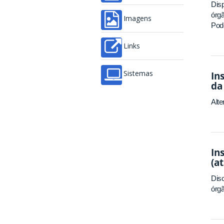
Disp
órgã
Imagens
Pode
Links
In
Sistemas
da
Alt
In
(a
Disc
órgã