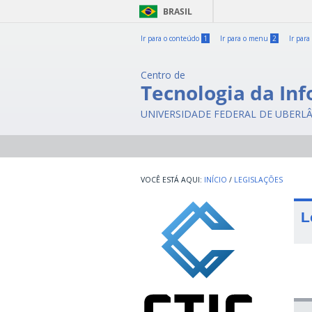
BRASIL
Ir para o conteúdo
1
Ir para o menu
2
Ir para
Centro de
Tecnologia da In
UNIVERSIDADE FEDERAL DE UBERL
INÍCIO
/
LEGISLAÇÕES
L