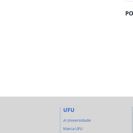
PO
UFU
A Universidade
Marca UFU