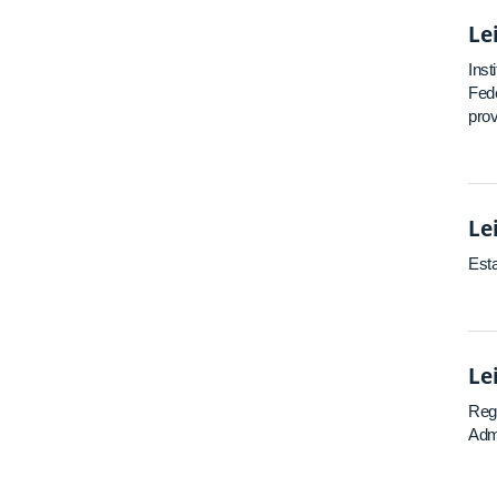
Le
Inst
Fede
prov
Le
Esta
Le
Regu
Admi