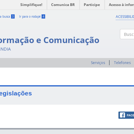
Simplifique!
Comunica BR
Participe
Acesso à info
ACESSIBIL
 a busca
3
Ir para o rodapé
4
formação e Comunicação
Buscar
ÂNDIA
Serviços
Telefones
egislações
FAC