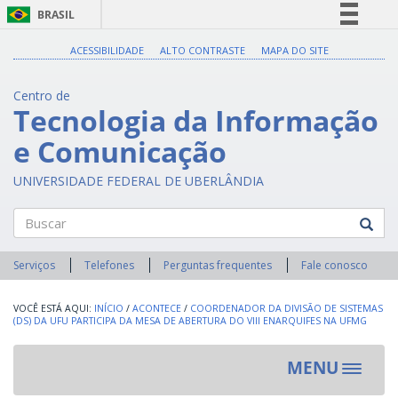
BRASIL
Simplifique!
ACESSIBILIDADE
ALTO CONTRASTE
MAPA DO SITE
Comunica BR
Centro de
Participe
Tecnologia da Informação
Acesso à informação
e Comunicação
Legislação
Canais
UNIVERSIDADE FEDERAL DE UBERLÂNDIA
Buscar
Serviços
Telefones
Perguntas frequentes
Fale conosco
INÍCIO
/
ACONTECE
/
COORDENADOR DA DIVISÃO DE SISTEMAS
(DS) DA UFU PARTICIPA DA MESA DE ABERTURA DO VIII ENARQUIFES NA UFMG
MENU
Toggle
navigat