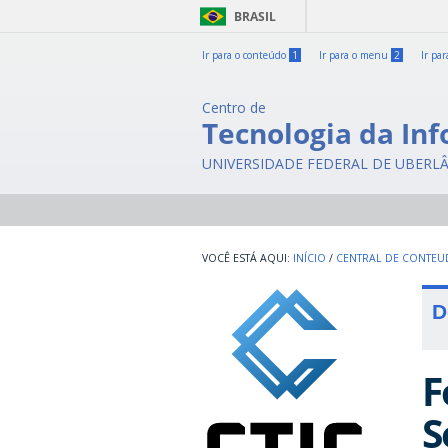
BRASIL
Ir para o conteúdo
1
Ir para o menu
2
Ir pa
Centro de
Tecnologia da In
UNIVERSIDADE FEDERAL DE UBERL
INÍCIO
/
CENTRAL DE CONTE
D
F
S