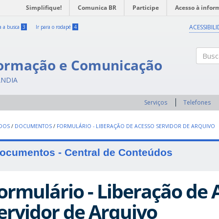
Simplifique!
Comunica BR
Participe
Acesso à infor
ACESSIBIL
ra a busca
3
Ir para o rodapé
4
formação e Comunicação
Buscar
ÂNDIA
Serviços
Telefones
UDOS
/
DOCUMENTOS
/
FORMULÁRIO - LIBERAÇÃO DE ACESSO SERVIDOR DE ARQUIVO
ocumentos - Central de Conteúdos
ormulário - Liberação de 
ervidor de Arquivo