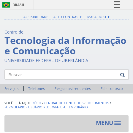
BRASIL
Simplifique!
ACESSIBILIDADE
ALTO CONTRASTE
MAPA DO SITE
Comunica BR
Centro de
Participe
Tecnologia da Informação
Acesso à informação
e Comunicação
Legislação
Canais
UNIVERSIDADE FEDERAL DE UBERLÂNDIA
Buscar
Serviços
Telefones
Perguntas frequentes
Fale conosco
INÍCIO
/
CENTRAL DE CONTEUDOS
/
DOCUMENTOS
/
FORMULÁRIO - USUÁRIO REDE WI-FI UFU TEMPORÁRIO
MENU
Toggle
navigat