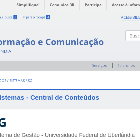
Simplifique!
Comunica BR
Participe
Acesso à infor
ACESSIBIL
ra a busca
3
Ir para o rodapé
4
formação e Comunicação
Buscar
ÂNDIA
Serviços
Telefones
UDOS
/
SISTEMAS
/
SG
istemas - Central de Conteúdos
G
tema de Gestão - Universidade Federal de Uberlândia