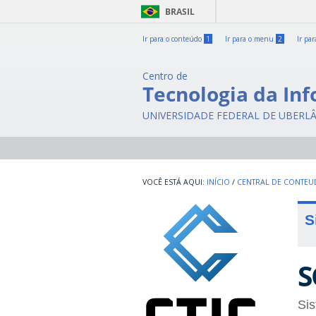
BRASIL
Ir para o conteúdo
1
Ir para o menu
2
Ir pa
Centro de
Tecnologia da In
UNIVERSIDADE FEDERAL DE UBERL
INÍCIO
/
CENTRAL DE CONTE
S
S
Sis