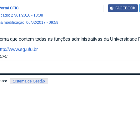
Portal CTIC
FACEBOOK
icado: 27/01/2016 - 13:38
ma modificação: 06/02/2017 - 09:59
tema que contem todas as funções administrativas da Universidade F
ttp://www.sg.ufu.br
 UFU
cos:
Sistema de Gestão