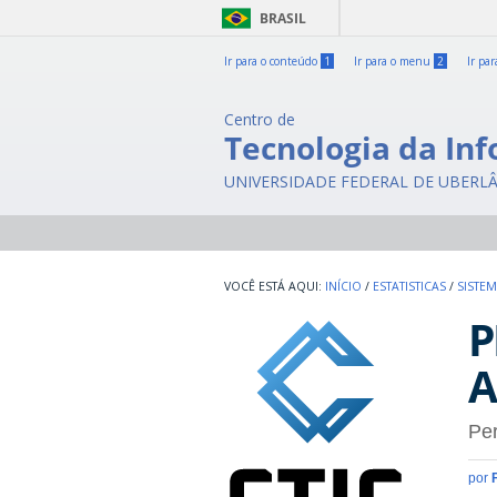
BRASIL
Ir para o conteúdo
1
Ir para o menu
2
Ir pa
Centro de
Tecnologia da In
UNIVERSIDADE FEDERAL DE UBERL
INÍCIO
/
ESTATISTICAS
/
SISTE
P
A
Per
por