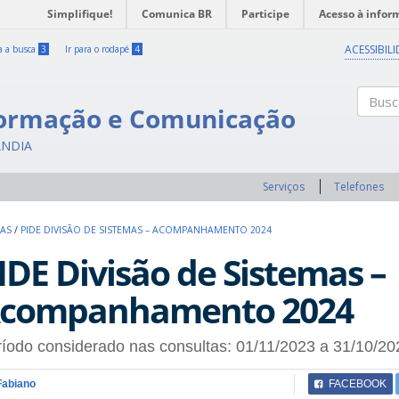
Simplifique!
Comunica BR
Participe
Acesso à infor
ACESSIBIL
ra a busca
3
Ir para o rodapé
4
formação e Comunicação
Buscar
ÂNDIA
Serviços
Telefones
MAS
/
PIDE DIVISÃO DE SISTEMAS – ACOMPANHAMENTO 2024
IDE Divisão de Sistemas –
companhamento 2024
íodo considerado nas consultas: 01/11/2023 a 31/10/20
Fabiano
FACEBOOK