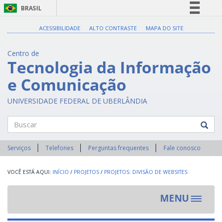
BRASIL
Simplifique!
ACESSIBILIDADE
ALTO CONTRASTE
MAPA DO SITE
Comunica BR
Centro de
Participe
Tecnologia da Informação
Acesso à informação
e Comunicação
Legislação
Canais
UNIVERSIDADE FEDERAL DE UBERLÂNDIA
Buscar
Serviços
Telefones
Perguntas frequentes
Fale conosco
INÍCIO
/
PROJETOS
/
PROJETOS: DIVISÃO DE WEBSITES
MENU
Toggle
navigat