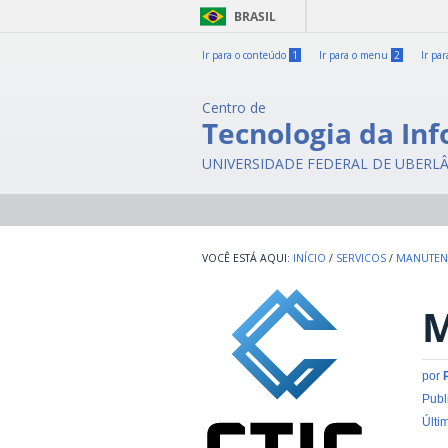
BRASIL
Ir para o conteúdo
1
Ir para o menu
2
Ir pa
Centro de
Tecnologia da In
UNIVERSIDADE FEDERAL DE UBERL
INÍCIO
/
SERVICOS
/
MANUTEN
M
por
Publ
Últi