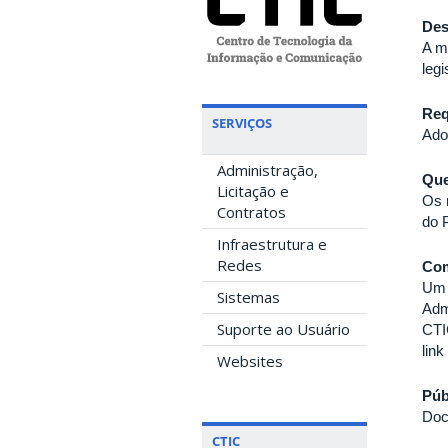
Des
A m
leg
Req
SERVIÇOS
Ado
Administração,
Que
Licitação e
Os 
Contratos
do 
Infraestrutura e
Redes
Com
Um 
Sistemas
Adm
Suporte ao Usuário
CTI
link
Websites
Púb
Doc
CTIC