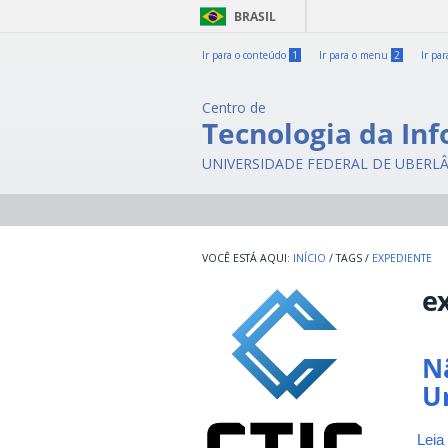
BRASIL
Ir para o conteúdo
1
Ir para o menu
2
Ir pa
Centro de
Tecnologia da In
UNIVERSIDADE FEDERAL DE UBERL
INÍCIO
/
TAGS
/
EXPEDIENTE
e
N
U
Leia