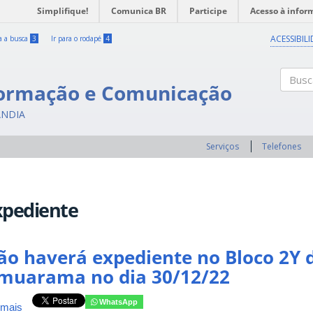
Simplifique!
Comunica BR
Participe
Acesso à infor
ACESSIBIL
ra a busca
3
Ir para o rodapé
4
formação e Comunicação
Buscar
ÂNDIA
Serviços
Telefones
xpediente
ão haverá expediente no Bloco 2Y
muarama no dia 30/12/22
WhatsApp
 mais
sobre