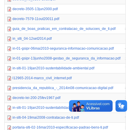
decreto-3505-13jun2000.pdf
17
decreto-7579-11out20011.pdf
10
guia_de_boas_praticas_em_contratacao_de_solucoes_de_ti.pdf
8.
in_slti_04-12set2014.pdf
18
in-01-gsipr-06mai2010-seguranca-informacao-comunicacao.pdf
48
in-01-gsipr-13junho2008-gestao_de_seguranca_da_informacao.pdf
23
in-slti-01-19jan2010-sustentabilidade-ambiental.pdf
78
l12965-2014-marco_civil_internet.pdf
13
presidencia_da_republica_-_2014in08-comunicacao-digital.pdf
85
decreto-lei-200-25fev1967.pdf
33
in-slti-01-19jan2010-sustentabilidade-ambiental.pdf
78
in-slti-04-19mai2008-contratacao-de-ti.pdf
93
portaria-slti-02-16mar2010-especificacao-padrao-bens-ti.pdf
32