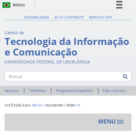
BRASIL
Simplifique!
ACESSIBILIDADE
ALTO CONTRASTE
MAPA DO SITE
Comunica BR
Centro de
Participe
Tecnologia da Informação
Acesso à informação
e Comunicação
Legislação
Canais
UNIVERSIDADE FEDERAL DE UBERLÂNDIA
Buscar
Serviços
Telefones
Perguntas frequentes
Fale conosco
INÍCIO
/
TAXONOMY
/
TERM
/
TI
MENU
Toggle
navigat