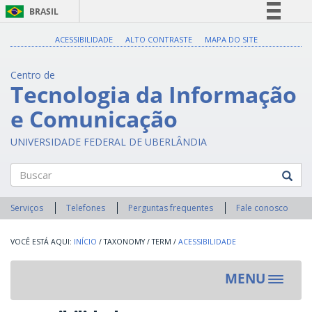
BRASIL
Simplifique!
ACESSIBILIDADE
ALTO CONTRASTE
MAPA DO SITE
Comunica BR
Centro de
Participe
Tecnologia da Informação
Acesso à informação
e Comunicação
Legislação
Canais
UNIVERSIDADE FEDERAL DE UBERLÂNDIA
Buscar
Serviços
Telefones
Perguntas frequentes
Fale conosco
INÍCIO
/
TAXONOMY
/
TERM
/
ACESSIBILIDADE
MENU
Toggle
navigat