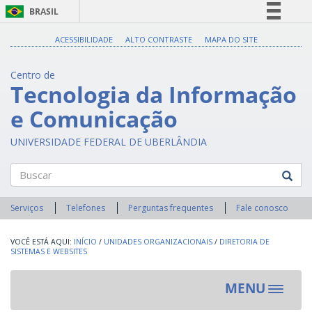
BRASIL
Simplifique!
ACESSIBILIDADE
ALTO CONTRASTE
MAPA DO SITE
Comunica BR
Centro de
Participe
Tecnologia da Informação
Acesso à informação
e Comunicação
Legislação
Canais
UNIVERSIDADE FEDERAL DE UBERLÂNDIA
Buscar
Serviços
Telefones
Perguntas frequentes
Fale conosco
INÍCIO
/
UNIDADES ORGANIZACIONAIS
/
DIRETORIA DE
SISTEMAS E WEBSITES
MENU
Toggle
navigat