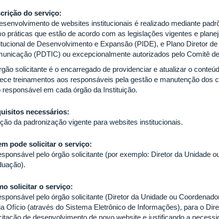
crição do serviço:
esenvolvimento de websites institucionais é realizado mediante pa
o práticas que estão de acordo com as legislações vigentes e planej
titucional de Desenvolvimento e Expansão (PIDE), e Plano Diretor de
unicação (PDTIC) ou excepcionalmente autorizados pelo Comitê de
rgão solicitante é o encarregado de providenciar e atualizar o conteú
nece treinamentos aos responsáveis pela gestão e manutenção dos 
o responsável em cada órgão da Instituição.
uisitos necessários:
ção da padronização vigente para websites institucionais.
m pode solicitar o serviço:
esponsável pelo órgão solicitante (por exemplo: Diretor da Unidade
duação).
o solicitar o serviço:
esponsável pelo órgão solicitante (Diretor da Unidade ou Coordenad
ia Ofício (através do Sistema Eletrônico de Informações), para o Di
icitação de desenvolvimento de novo website e justificando a necessi