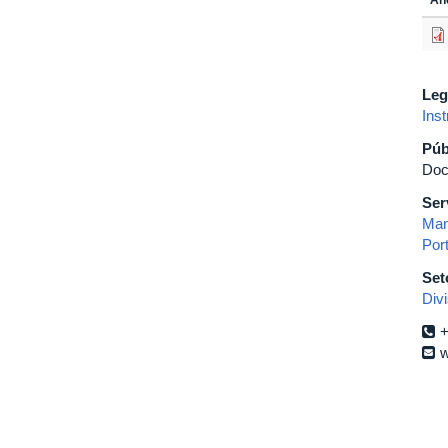
Leg
Ins
Púb
Doc
Ser
Man
Por
Set
Div
+
w