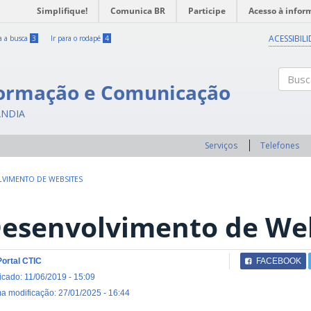
Simplifique!
Comunica BR
Participe
Acesso à infor
ACESSIBIL
ra a busca
3
Ir para o rodapé
4
formação e Comunicação
Buscar
ÂNDIA
Serviços
Telefones
VIMENTO DE WEBSITES
esenvolvimento de We
Portal CTIC
FACEBOOK
icado: 11/06/2019 - 15:09
ma modificação: 27/01/2025 - 16:44