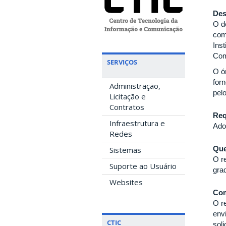
Des
O d
com
Ins
Com
SERVIÇOS
O ó
for
Administração,
pel
Licitação e
Contratos
Req
Infraestrutura e
Ado
Redes
Que
Sistemas
O r
Suporte ao Usuário
gra
Websites
Com
O r
env
CTIC
sol